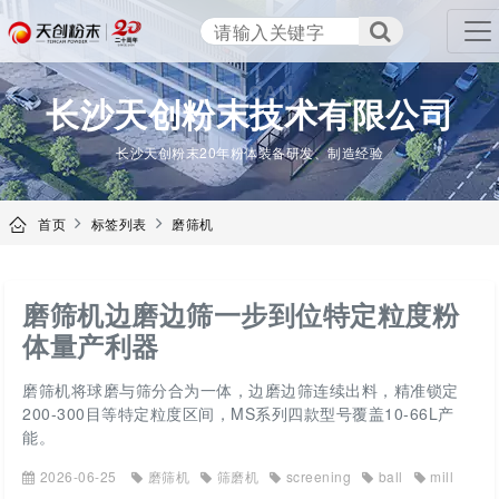
TENCAN
长沙天创粉末技术有限公司
长沙天创粉末20年粉体装备研发、制造经验
首页
标签列表
磨筛机
磨筛机边磨边筛一步到位特定粒度粉
体量产利器
磨筛机将球磨与筛分合为一体，边磨边筛连续出料，精准锁定
200-300目等特定粒度区间，MS系列四款型号覆盖10-66L产
能。
2026-06-25
磨筛机
筛磨机
screening
ball
mill