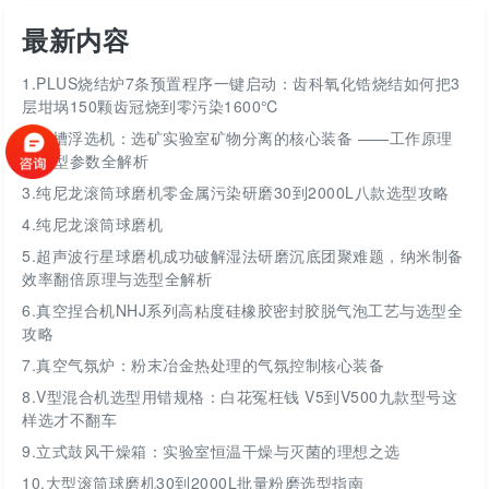
最新内容
1.
PLUS烧结炉7条预置程序一键启动：齿科氧化锆烧结如何把3
层坩埚150颗齿冠烧到零污染1600℃
2.
挂槽浮选机：选矿实验室矿物分离的核心装备 ——工作原理
与选型参数全解析
3.
纯尼龙滚筒球磨机零金属污染研磨30到2000L八款选型攻略
4.
纯尼龙滚筒球磨机
5.
超声波行星球磨机成功破解湿法研磨沉底团聚难题，纳米制备
效率翻倍原理与选型全解析
6.
真空捏合机NHJ系列高粘度硅橡胶密封胶脱气泡工艺与选型全
攻略
7.
真空气氛炉：粉末冶金热处理的气氛控制核心装备
8.
V型混合机选型用错规格：白花冤枉钱 V5到V500九款型号这
样选才不翻车
9.
立式鼓风干燥箱：实验室恒温干燥与灭菌的理想之选
10.
大型滚筒球磨机30到2000L批量粉磨选型指南