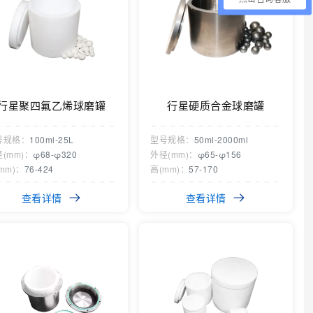
行星聚四氟乙烯球磨罐
行星硬质合金球磨罐
号规格：
100ml-25L
型号规格：
50ml-2000ml
(mm)：
φ68-φ320
外径(mm)：
φ65-φ156
mm)：
76-424
高(mm)：
57-170
查看详情
查看详情