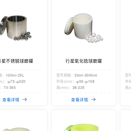
行星不锈钢球磨罐
行星氧化锆球磨罐
格：
100ml-25L
型号规格：
50ml-3000ml
型
m)：
φ75-φ320
外径(mm)：
φ55-φ158
外径
)：
70-365
高(mm)：
38-225
高(
查看详情
查看详情