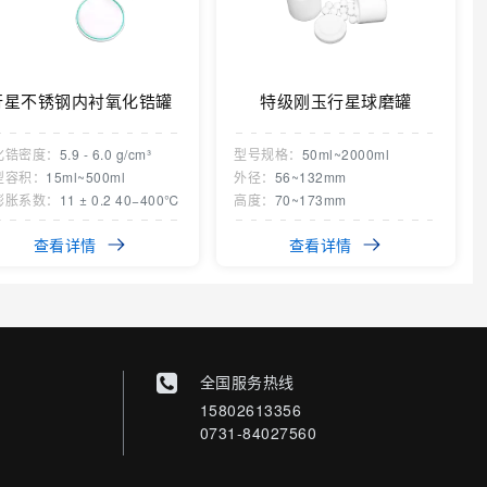
行星不锈钢内衬氧化锆罐
特级刚玉行星球磨罐
化锆密度：
5.9 - 6.0 g/cm³
型号规格：
50ml~2000ml
型容积：
15ml~500ml
外径：
56~132mm
膨胀系数：
11 ± 0.2 40−400℃
高度：
70~173mm
查看详情
查看详情
全国服务热线
15802613356
0731-84027560