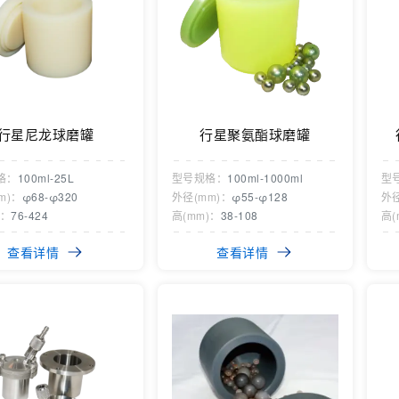
行星尼龙球磨罐
行星聚氨酯球磨罐
格：
100ml-25L
型号规格：
100ml-1000ml
型
m)：
φ68-φ320
外径(mm)：
φ55-φ128
外径
)：
76-424
高(mm)：
38-108
高(
查看详情
查看详情