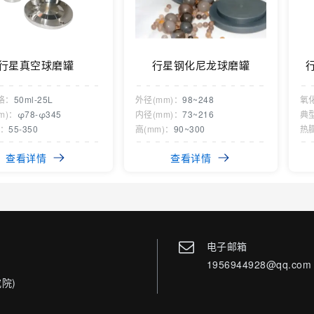
行星真空球磨罐
行星钢化尼龙球磨罐
格：
50ml-25L
外径(mm)：
98~248
氧
m)：
φ78-φ345
内径(mm)：
73~216
典
)：
55-350
高(mm)：
90~300
热
查看详情
查看详情
电子邮箱
1956944928@qq.com
院)