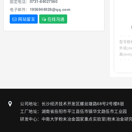
固定电话：
0731-84027560
电子邮件：
1956944928@qq.com
网站留言
在线沟通
型号规
外径(m
高(mm
公司地址：长沙经济技术开发区螺丝塘路68号2号楼8层
工厂地址：湖南省岳阳市平江县伍市镇华文路伍市工业园
研发中心：中南大学粉末冶金国家重点实验室(粉末冶金研究