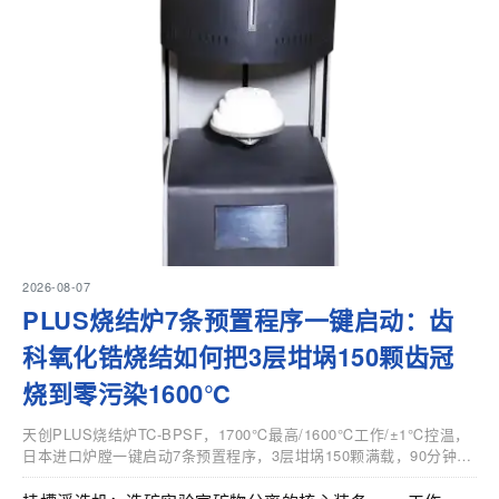
2026-08-07
PLUS烧结炉7条预置程序一键启动：齿
科氧化锆烧结如何把3层坩埚150颗齿冠
烧到零污染1600℃
天创PLUS烧结炉TC-BPSF，1700℃最高/1600℃工作/±1℃控温，
日本进口炉膛一键启动7条预置程序，3层坩埚150颗满载，90分钟快
烧单冠80颗，单次仅8度电。