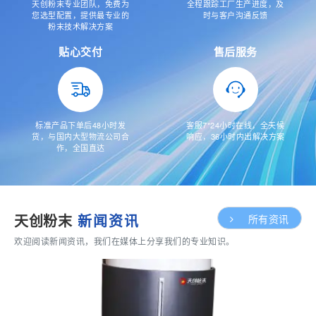
天创粉末专业团队，免费为
全程跟踪工厂生产进度，及
您选型配置，提供最专业的
时与客户沟通反馈
粉末技术解决方案
贴心交付
售后服务
标准产品下单后48小时发
客服7*24小时在线，全天候
货，与国内大型物流公司合
响应，36小时内出解决方案
作，全国直达
天创粉末
新闻资讯
所有资讯
欢迎阅读新闻资讯，我们在媒体上分享我们的专业知识。