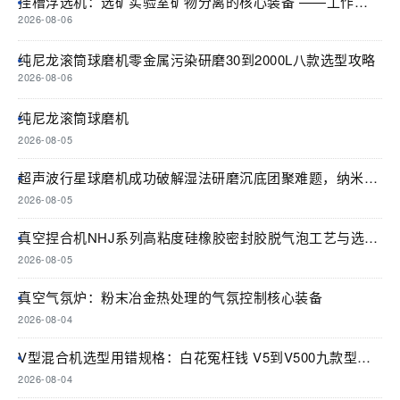
挂槽浮选机：选矿实验室矿物分离的核心装备 ——工作原
理与选型参数全解析
2026-08-06
纯尼龙滚筒球磨机零金属污染研磨30到2000L八款选型攻略
2026-08-06
纯尼龙滚筒球磨机
2026-08-05
超声波行星球磨机成功破解湿法研磨沉底团聚难题，纳米制
备效率翻倍原理与选型全解析
2026-08-05
真空捏合机NHJ系列高粘度硅橡胶密封胶脱气泡工艺与选型
全攻略
2026-08-05
真空气氛炉：粉末冶金热处理的气氛控制核心装备
2026-08-04
V型混合机选型用错规格：白花冤枉钱 V5到V500九款型号
这样选才不翻车
2026-08-04