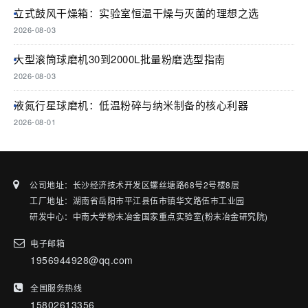
立式鼓风干燥箱：实验室恒温干燥与灭菌的理想之选
2026-08-03
大型滚筒球磨机30到2000L批量粉磨选型指南
2026-08-03
液氮行星球磨机：低温粉碎与纳米制备的核心利器
2026-08-01
公司地址：长沙经济技术开发区螺丝塘路68号2号楼8层
工厂地址：湖南省岳阳市平江县伍市镇华文路伍市工业园
研发中心：中南大学粉末冶金国家重点实验室(粉末冶金研究院)
电子邮箱
1956944928@qq.com
全国服务热线
15802613356