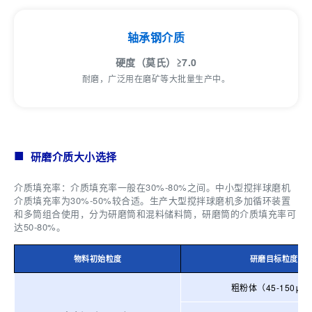
轴承钢介质
硬度（莫氏）≥7.0
耐磨，广泛用在磨矿等大批量生产中。
研磨介质大小选择
介质填充率：介质填充率一般在30%-80%之间。中小型搅拌球磨机
介质填充率为30%-50%较合适。生产大型搅拌球磨机多加循环装置
和多筒组合使用，分为研磨筒和混料储料筒，研磨筒的介质填充率可
达50-80%。
物料初始粒度
研磨目标粒度
粗粉体（45-150μm