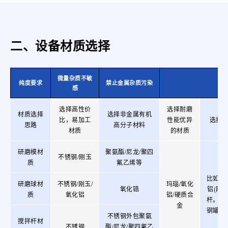
二、设备材质选择
微量杂质不敏
纯度要求
禁止金属杂质污染
感
选择高性价
选择耐磨
材质选择
选择非金属有机
比，易加工
性能优异
选择
思路
高分子材料
材质
的材质
研磨模材
聚氨酯/尼龙/聚四
不锈钢/刚玉
质
氟乙烯等
比如物
研磨球材
不锈钢/刚玉/
玛瑙/氧化
氧化锆
铝(刚
质
氧化铝
铝/硬质合
杆。如
金
钢罐，
不锈钢外包聚氨
搅拌杆材
不锈钢
酯/尼龙/聚四氟乙