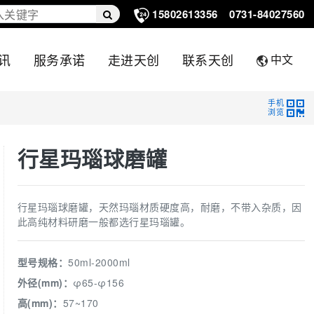
15802613356
0731-84027560
讯
服务承诺
走进天创
联系天创
中文
手机
浏览
行星玛瑙球磨罐
行星玛瑙球磨罐，天然玛瑙材质硬度高，耐磨，不带入杂质，因
此高纯材料研磨一般都选行星玛瑙罐。
型号规格：
50ml-2000ml
外径(mm)：
φ65-φ156
高(mm)：
57~170