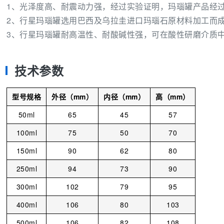
1、光泽度高、耐震动力强，经过实验证明，玛瑙罐产品经
2、行星玛瑙罐选用巴西及乌拉圭进口玛瑙石原材料加工而
3、行星玛瑙罐耐高温性、耐酸碱性强，可在酸性研磨介质
技术参数
型号规格
外径（mm）
内径（mm）
高（mm）
50ml
65
45
57
100ml
75
50
70
150ml
90
62
80
250ml
94
73
90
300ml
102
79
95
400ml
106
80
103
500ml
106
82
108