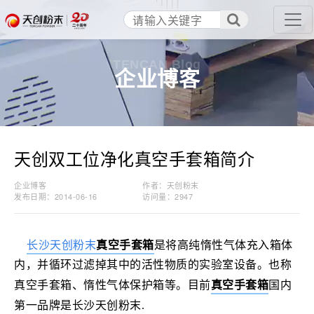
TENCAN Blog
企业博客
天创双工位净化真空手套箱简介
企业博客
作者：天创粉末
发布日期：2014-06-16
访问量：
2947
长沙天创粉末
真空手套箱
是
将高纯惰性气体充入箱体
内，并循环过滤掉其中的
活性物质
的实验室设备。也称
真空手套箱、
惰性气体
保护箱等。目前
真空手套箱
国内
第一品牌是
长沙天创粉末
.