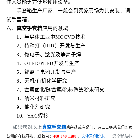
作人员能更方便地使用设备。
手套箱生产厂家，一般会到买家现场为其安装、调
试手套箱；
六、
真空手套箱
应用的领域
1、半导体工业中
MOCVD
技术
2、特种灯（HID）开发与生产
3、微电子、激光及等离子焊
4、
OLED
/PLED开发与生产
5、锂离子电池开发与生产
6、无机/有机化学研究
7、金属
卤化物
/
金属粉末/陶瓷粉末研究
8、纳米材料研究
9、催化剂研究
10、YAG焊接
如果您对以上
真空手套箱
感兴趣或有疑问，请点击联系我们网页
右侧的在线客服，或致电：
400-040-1288
，
长沙天创粉末
——您全程贴心