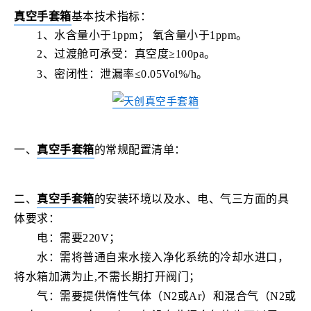
真空手套箱
基本技术指标：
1、水含量小于1ppm； 氧含量小于1ppm。
2、过渡舱可承受：
真空度
≥100pa。
3、密闭性：泄漏率≤0.05Vol%/h
。
一、
真空手套箱
的常规配置清单：
二、
真空手套箱
的安装环境以及水、电、气三方面的具
体要求：
电：需要220V；
水：需将普通自来水接入净化系统的冷却水进口，
将水箱加满为止,不需长期打开阀门；
气：需要提供惰性气体（N2或Ar）和混合气（N2或