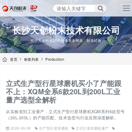
TENCAN
长沙天创粉末技术有限公司
长沙天创粉末20年粉体装备研发、制造经验
首页
标签列表
Production
立式生产型行星球磨机买小了产能跟
不上：XQM全系6款20L到200L工业
量产选型全解析
从实验室到工业量产，立式生产型行星球磨机XQM系列6款型号
（20L-200L）的产能匹配、技术选型与行业应用深度解析。
2026-06-06
生产型行星球磨机
立式行星球磨机量产