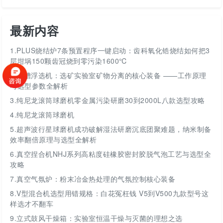
最新内容
1.
PLUS烧结炉7条预置程序一键启动：齿科氧化锆烧结如何把3
层坩埚150颗齿冠烧到零污染1600℃
2.
挂槽浮选机：选矿实验室矿物分离的核心装备 ——工作原理
与选型参数全解析
3.
纯尼龙滚筒球磨机零金属污染研磨30到2000L八款选型攻略
4.
纯尼龙滚筒球磨机
5.
超声波行星球磨机成功破解湿法研磨沉底团聚难题，纳米制备
效率翻倍原理与选型全解析
6.
真空捏合机NHJ系列高粘度硅橡胶密封胶脱气泡工艺与选型全
攻略
7.
真空气氛炉：粉末冶金热处理的气氛控制核心装备
8.
V型混合机选型用错规格：白花冤枉钱 V5到V500九款型号这
样选才不翻车
9.
立式鼓风干燥箱：实验室恒温干燥与灭菌的理想之选