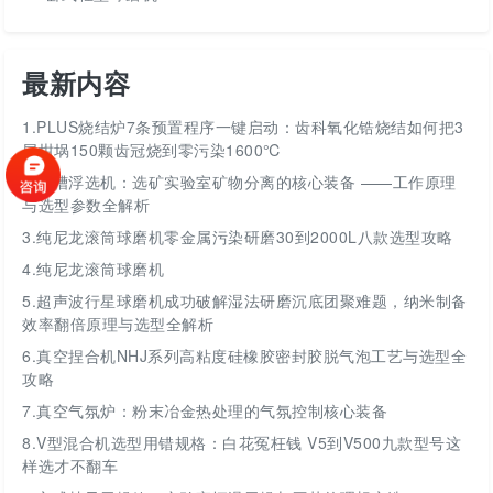
最新内容
1.
PLUS烧结炉7条预置程序一键启动：齿科氧化锆烧结如何把3
层坩埚150颗齿冠烧到零污染1600℃
2.
挂槽浮选机：选矿实验室矿物分离的核心装备 ——工作原理
与选型参数全解析
3.
纯尼龙滚筒球磨机零金属污染研磨30到2000L八款选型攻略
4.
纯尼龙滚筒球磨机
5.
超声波行星球磨机成功破解湿法研磨沉底团聚难题，纳米制备
效率翻倍原理与选型全解析
6.
真空捏合机NHJ系列高粘度硅橡胶密封胶脱气泡工艺与选型全
攻略
7.
真空气氛炉：粉末冶金热处理的气氛控制核心装备
8.
V型混合机选型用错规格：白花冤枉钱 V5到V500九款型号这
样选才不翻车