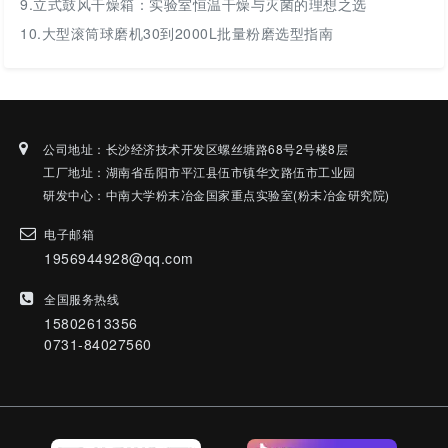
9.
立式鼓风干燥箱：实验室恒温干燥与灭菌的理想之选
10.
大型滚筒球磨机30到2000L批量粉磨选型指南
公司地址：长沙经济技术开发区螺丝塘路68号2号楼8层
工厂地址：湖南省岳阳市平江县伍市镇华文路伍市工业园
研发中心：中南大学粉末冶金国家重点实验室(粉末冶金研究院)
电子邮箱
1956944928@qq.com
全国服务热线
15802613356
0731-84027560