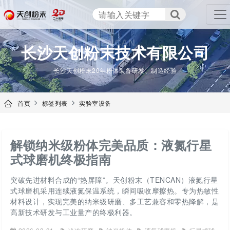
TENCAN
长沙天创粉末技术有限公司
长沙天创粉末20年粉体装备研发、制造经验
首页
标签列表
实验室设备
解锁纳米级粉体完美品质：液氮行星
式球磨机终极指南
突破先进材料合成的“热屏障”。天创粉末（TENCAN）液氮行星
式球磨机采用连续液氮保温系统，瞬间吸收摩擦热。专为热敏性
材料设计，实现完美的纳米级研磨、多工艺兼容和零热降解，是
高新技术研发与工业量产的终极利器。