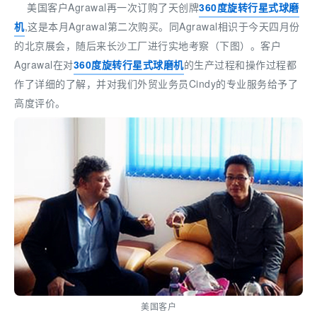
美国客户Agrawal再一次订购了天创牌
360度旋转行星式球磨
机
,这是本月Agrawal第二次购买。同Agrawal相识于今天四月份
的北京展会，随后来长沙工厂进行实地考察（下图）。客户
Agrawal在对
360度旋转行星式球磨机
的生产过程和操作过程都
作了详细的了解，并对我们外贸业务员Cindy的专业服务给予了
高度评价。
美国客户