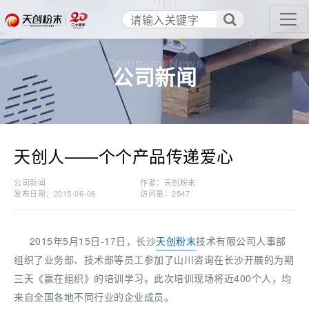
Company News
公司新闻
天创人——个个产品传递爱心
公司新闻
作者：天创粉末
发布日期：2015-06-06
访问量：
2547
2015年5月15日-17日，长沙
天创粉末
技术有限公司人事部
组织了业务部、技术部等员工参加了山川咨询在长沙开展的为期
三天《赢在组织》的培训学习。此次培训现场将近400个人，均
来自全国各地不同行业的企业成员。