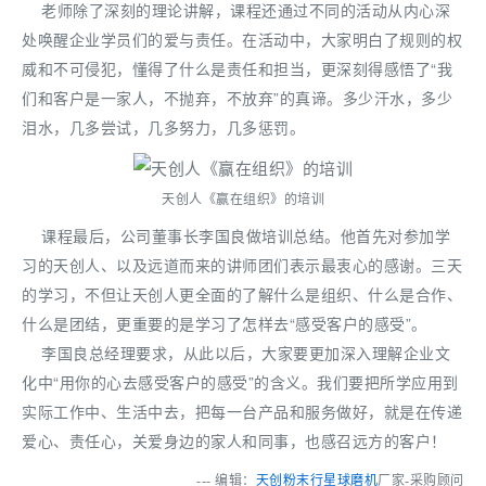
老师除了深刻的理论讲解，课程还通过不同的活动从内心深
处唤醒企业学员们的爱与责任。在活动中，大家明白了规则的权
威和不可侵犯，懂得了什么是责任和担当，更深刻得感悟了“我
们和客户是一家人，不抛弃，不放弃”的真谛。多少汗水，多少
泪水，几多尝试，几多努力，几多惩罚。
天创人《赢在组织》的培训
课程最后，公司董事长李国良做培训总结。他首先对参加学
习的天创人、以及远道而来的讲师团们表示最衷心的感谢。三天
的学习，不但让天创人更全面的了解什么是组织、什么是合作、
什么是团结，更重要的是学习了怎样去“感受客户的感受”。
李国良总经理要求，从此以后，大家要更加深入理解企业文
化中“用你的心去感受客户的感受”的含义。我们要把所学应用到
实际工作中、生活中去，把每一台产品和服务做好，就是在传递
爱心、责任心，关爱身边的家人和同事，也感召远方的客户！
--- 编辑：
天创粉末
行星球磨机
厂家-采购顾问