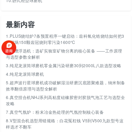
10.卧式轻型球磨机
最新内容
1.
PLUS烧结炉7条预置程序一键启动：齿科氧化锆烧结如何把3
层坩埚150颗齿冠烧到零污染1600℃
2.
挂槽浮选机：选矿实验室矿物分离的核心装备 ——工作原理
与选型参数全解析
3.
纯尼龙滚筒球磨机零金属污染研磨30到2000L八款选型攻略
4.
纯尼龙滚筒球磨机
5.
超声波行星球磨机成功破解湿法研磨沉底团聚难题，纳米制备
效率翻倍原理与选型全解析
6.
真空捏合机NHJ系列高粘度硅橡胶密封胶脱气泡工艺与选型全
攻略
7.
真空气氛炉：粉末冶金热处理的气氛控制核心装备
8.
V型混合机选型用错规格：白花冤枉钱 V5到V500九款型号这
样选才不翻车