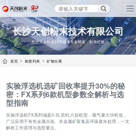
TENCAN
长沙天创粉末技术有限公司
长沙天创粉末20年粉体装备研发、制造经验
首页
标签列表
矿物分离
实验浮选机选矿回收率提升30%的秘
密：FX系列6款机型参数全解析与选
型指南
实验浮选机FX系列涵盖0.5L至8L六款机型，吸气量大功耗低，
广泛应用于有色金属分选、非金属矿富集及环保废水处理，一文
解析工作原理与选型要点。