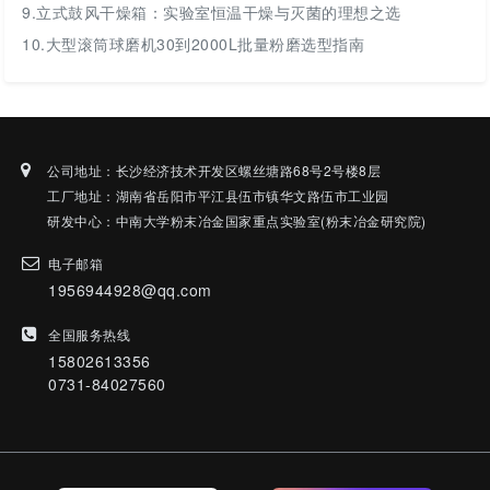
9.
立式鼓风干燥箱：实验室恒温干燥与灭菌的理想之选
10.
大型滚筒球磨机30到2000L批量粉磨选型指南
公司地址：长沙经济技术开发区螺丝塘路68号2号楼8层
工厂地址：湖南省岳阳市平江县伍市镇华文路伍市工业园
研发中心：中南大学粉末冶金国家重点实验室(粉末冶金研究院)
电子邮箱
1956944928@qq.com
全国服务热线
15802613356
0731-84027560