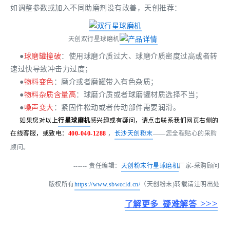
如调整参数或加入不同助磨剂没有改善，天创推荐：
天创双行星球磨机
●
球磨罐撞破
：使用球磨介质过大、球磨介质密度过高或者转
速过快导致冲击力过度；
●
物料变色
：磨介或者磨罐带入有色杂质；
●
物料杂质含量高
：球磨介质或者球磨罐材质选择不当；
●
噪声变大
：紧固件松动或者传动部件需要润滑。
如果
您对以上
行星球磨机
感兴趣或有疑问
，请点击联系我们网页右
侧的
在线客服，或致电：
400-040-1288
，
长沙天创粉末
——您全程贴心的采购
顾问。
------ 责任编辑：
天创粉末
行星球磨机
厂家-采购顾问
版权所有
https://www.sbworld.cn/
（天创粉末)转载请注明出处
>>>
了解更多 疑难解答