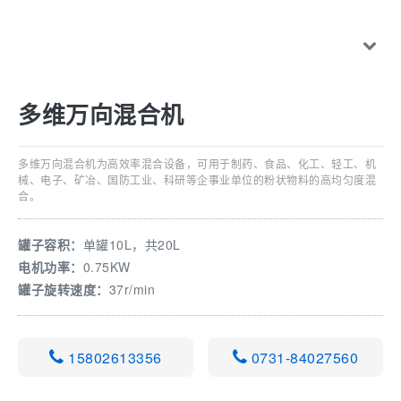
多维万向混合机
多维万向混合机为高效率混合设备，可用于制药、食品、化工、轻工、机
械、电子、矿冶、国防工业、科研等企事业单位的粉状物料的高均匀度混
合。
罐子容积：
单罐10L，共20L
电机功率：
0.75KW
罐子旋转速度：
37r/min
15802613356
0731-84027560