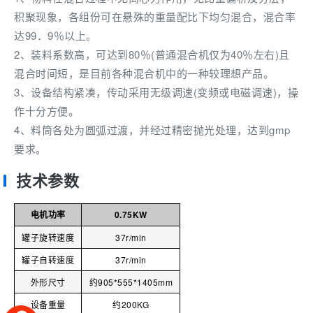
积聚现象，各组份可在悬殊的重量配比下均匀混合，混合率
达99．9％以上。
2、装料系数高，可达到80％(普通混合机仅为40％左右)且
混合时间短，是目前各种混合机中的一种较理想产品。
3、设备结构紧凑，传动采用无级调速(变频或电磁调速)，操
作十分方便。
4、料筒各处为圆弧过渡，并经过精密抛光处理，达到gmp
要求。
技术参数
电机功率
0.75KW
罐子旋转速度
37r/min
罐子自转速度
37r/min
外形尺寸
约905*555*1405mm
设备重量
约200KG