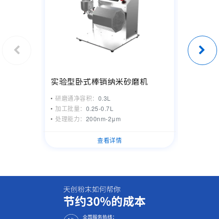
实验型卧式棒销纳米砂磨机
净化系
研磨通净容积：
0.3L
水含量：
加工批量：
0.25-0.7L
氧含量：
处理能力：
200nm-2μm
箱体泄漏
查看详情