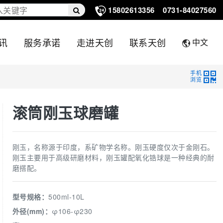
15802613356
0731-84027560
讯
服务承诺
走进天创
联系天创
中文
手机
浏览
滚筒刚玉球磨罐
刚玉，名称源于印度，系矿物学名称。刚玉硬度仅次于金刚石。
刚玉主要用于高级研磨材料，刚玉罐配氧化锆球是一种经典的耐
磨搭配。
型号规格：
500ml-10L
外径(mm)：
φ106-φ230