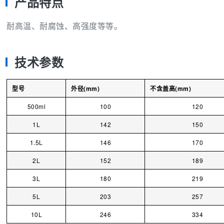
产品特点
耐高温、耐腐蚀、高强度等等。
技术参数
型号
外径(mm)
不含盖高(mm)
500ml
100
120
1L
142
150
1.5L
146
170
2L
152
189
3L
180
219
5L
203
257
10L
246
334