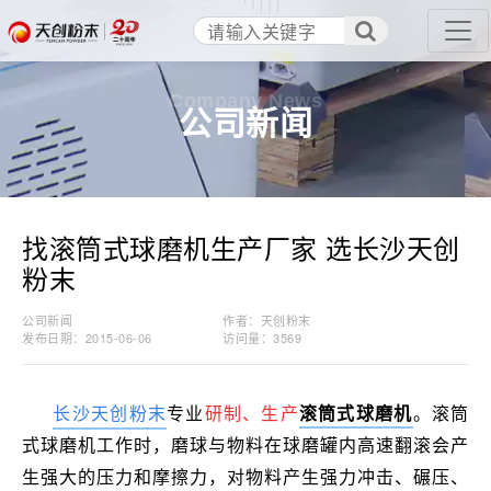
Company News
公司新闻
找滚筒式球磨机生产厂家 选长沙天创
粉末
公司新闻
作者：天创粉末
发布日期：2015-06-06
访问量：
3569
长沙天创粉末
专业
研制、生产
滚筒式球磨机
。
滚筒
式球磨机
工作时，磨球与物料在球磨罐内高速翻滚会产
生强大的压力和摩擦力，对物料产生强力冲击、碾压、