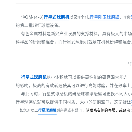
“XQM-(4-6)
行星式球磨机
以及4个1L
行星刚玉球磨罐
、4套
的第二批超细球磨设备。
有色金属材料是新兴产业发展的支撑材料，具有极大的市场
料样品的研磨和混合，而行星式球磨机就是在机械粉碎和混合
行
行星式球磨机
以小体积就可以提供高性能的研磨混合能力
的影响，极高的有效转速使其可以进行高能球磨，并在效率上
与此同时，行星式球磨机的研磨球和球磨罐可更换不同大小
行星球磨机就可以提供不同材质、大小的研磨空间，这无疑让
如
您对以上
行星球磨机
感兴趣或有疑问
，请联系右
侧的客服，或致电