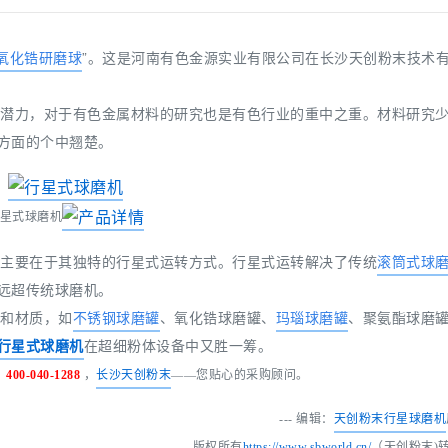
氧化锆研磨球
”。这是河南有色金源实业有限公司在长沙天创粉末技术
潜力，对于有色金属材料的研究也是有色行业的重中之重。材料研究
方面的个中翘楚。
星式球磨机
，主要在于其独特的行星式运转方式。行星式运转解决了传统
滚筒式球
远超传统球磨机。
和材质，如
不锈钢球磨罐
、氧化锆球磨罐、
玛瑙球磨罐
、聚氨酯球磨
行星式球磨机
在超细粉体设备中又胜一筹。
：
400-040-1288
，
长沙天创粉末
——您贴心的采购顾问。
--- 编辑：
天创粉末
行星球磨机
版权所有
https://www.sbworld.cn/
（天创粉末)