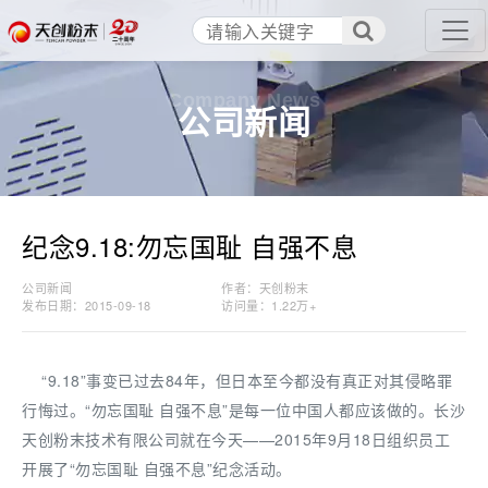
Company News
公司新闻
纪念9.18:勿忘国耻 自强不息
公司新闻
作者：天创粉末
发布日期：2015-09-18
访问量：
1.22万+
“9.18”事变已过去84年，但日本至今都没有真正对其侵略罪
行悔过。“勿忘国耻 自强不息”是每一位中国人都应该做的。长沙
天创粉末技术有限公司就在今天——2015年9月18日组织员工
开展了“勿忘国耻 自强不息”纪念活动。