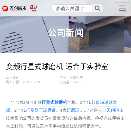
Company News
公司新闻
变频行星式球磨机 适合于实验室
公司新闻
作者：天创粉末
发布日期：2015-09-11
访问量：
3679
“1台XQM-4变频
行星式球磨机
主机、2个1L
行星玛瑙球磨
罐
、2个1L
行星刚玉球磨罐
、4套
研磨球
……”这是长沙
天创粉末
技术影响公司的发货员在做发货前的最后检视，检视完成便会由
木工封箱，再通过天地华宇物流发往杭州师范大学。