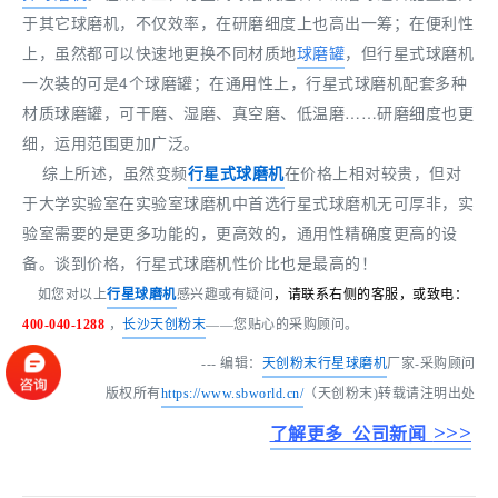
于其它球磨机，不仅效率，在研磨细度上也高出一筹；在便利性
上，虽然都可以快速地更换不同材质地
球磨罐
，但行星式球磨机
一次装的可是4个球磨罐；在通用性上，行星式球磨机配套多种
材质球磨罐，可干磨、湿磨、真空磨、低温磨……研磨细度也更
细，运用范围更加广泛。
综上所述，虽然变频
行星式球磨机
在价格上相对较贵，但对
于大学实验室在实验室球磨机中首选行星式球磨机无可厚非，实
验室需要的是更多功能的，更高效的，通用性精确度更高的设
备。谈到价格，行星式球磨机性价比也是最高的！
如
您对以上
行星球磨机
感兴趣或有疑问
，请联系右
侧的客服，或致电：
400-040-1288
，
长沙天创粉末
——您贴心的采购顾问。
--- 编辑：
天创粉末
行星球磨机
厂家-采购顾问
版权所有
https://www.sbworld.cn/
（天创粉末)转载请注明出处
>>>
了解更多 公司新闻