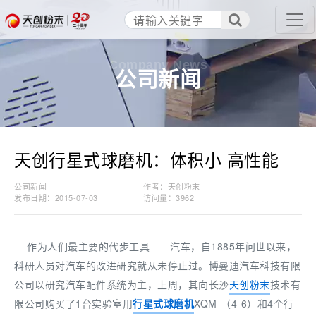
Company News
公司新闻
天创行星式球磨机：体积小 高性能
公司新闻
作者：天创粉末
发布日期：2015-07-03
访问量：
3962
作为人们最主要的代步工具——汽车，自1885年问世以来，
科研人员对汽车的改进研究就从未停止过。博曼迪汽车科技有限
公司以研究汽车配件系统为主，上周，其向长沙
天创粉末
技术有
限公司购买了1台实验室用
行星式球磨机
XQM-（4-6）和4个行