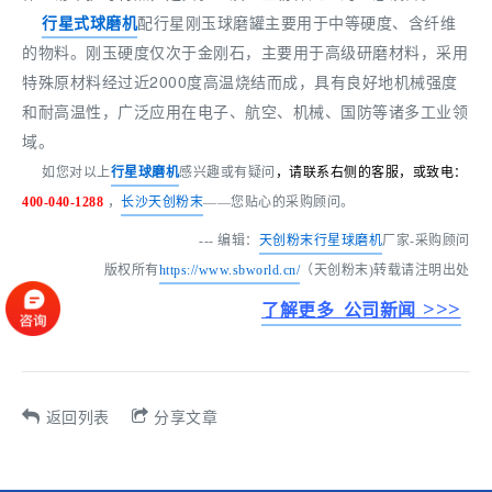
行星式球磨机
配行星刚玉球磨罐主要用于中等硬度、含纤维
的物料。刚玉硬度仅次于金刚石，主要用于高级研磨材料，采用
特殊原材料经过近2000度高温烧结而成，具有良好地机械强度
和耐高温性，广泛应用在电子、航空、机械、国防等诸多工业领
域。
如
您对以上
行星球磨机
感兴趣或有疑问
，请联系右
侧的客服，或致电：
400-040-1288
，
长沙天创粉末
——您贴心的采购顾问。
--- 编辑：
天创粉末
行星球磨机
厂家-采购顾问
版权所有
https://www.sbworld.cn/
（天创粉末)转载请注明出处
>>>
了解更多 公司新闻
返回列表
分享文章