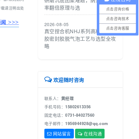
研磨沉底团聚难题，纳米制备效
率翻倍原理与选
转载请注明出处
点击咨询价格
点击咨询技术
>>>
新闻
2026-08-05
点击咨询客服
真空捏合机NHJ系列高粘度硅橡
胶密封胶脱气泡工艺与选型全攻
略
欢迎随时咨询
联系人：
黄经理
手机号码：
15802613356
固定电话：
0731-84027560
电子邮件：
1956944928@qq.com
网站留言
在线沟通