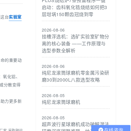
PLUS烧结炉7条预置程序一键
启动：齿科氧化锆烧结如何把3
层坩埚150颗齿冠烧到零
。这台
实验室
2026-08-06
挂槽浮选机：选矿实验室矿物分
离的核心装备 ——工作原理与
选型参数全解析
革命的重要动
2026-08-06
纯尼龙滚筒球磨机零金属污染研
：氧化铝、
磨30到2000L八款选型攻略
或分散变得
2026-08-05
将助力更多新
纯尼龙滚筒球磨机
2026-08-05
超声波行星球磨机成功破解湿法
在线咨询
厂家-采购顾问