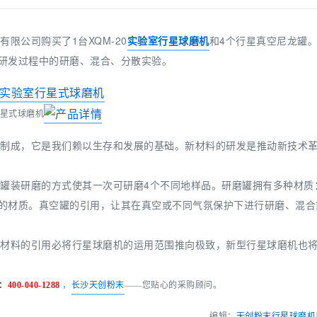
有限公司购买了1台XQM-20
实验室行星球磨机
和4个行星真空尼龙罐
研发过程中的研磨、混合、分散实验。
星式球磨机
制成，它是我们赖以生存和发展的基础。新材料的研发是推动新技术
罐装研磨的方式使其一次可研磨4个不同地样品。研磨罐拥有多种材质
的材质。真空罐的引用，让其在真空或不同气氛保护下进行研磨、混合
材料的引用必将行星球磨机的运用范围推向极致，新型行星球磨机也
：
400-040-1288
，
长沙天创粉末
——您贴心的采购顾问。
--- 编辑：
天创粉末
行星球磨机