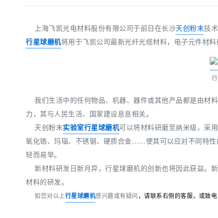
上海飞凯光电材料股份有限公司于前日在长沙
天创粉末
技术
行星球磨机
将用于飞凯公司最新光纤光缆材料，电子元件材料
行
我们生活中的任何物品、机器、器件或其他产品都是由材料
力，其与人民生活、国家建设息息相关。
天创粉末
实验室行星球磨机
可以将材料研磨至纳米级
，采用
氧化锆、玛瑙、不锈钢、硬质合金……使其可以应对不同特性
轻而易举。
新材料研发日新月异，行星球磨机的创新也将因此获益。新
材料的研发。
如
您对以上
行星球磨机
感兴趣或有疑问
，请联系右
侧的客服，或致电