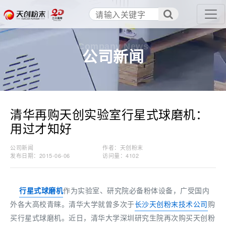
Company News
公司新闻
清华再购天创实验室行星式球磨机：
用过才知好
公司新闻
作者：天创粉末
发布日期：2015-06-06
访问量：
4102
行星式球磨机
作为实验室、研究院必备粉体设备，广受国内
外各大高校青睐。清华大学就曾多次于
长沙天创粉末技术公司
购
买行星式球磨机。近日，清华大学深圳研究生院再次购买天创粉