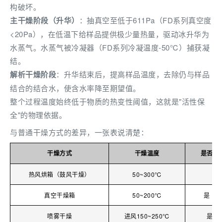
构破坏。
主干燥阶段（升华）
：抽真空至低于611Pa（FD系列真空度
<20Pa），在低温下给样品提供极少量热量，驱动冰升华为
水蒸气。水蒸气被冷凝器（FD系列冷凝温度-50℃）捕获凝
结。
解析干燥阶段
：升华结束后，提高样品温度，去除仍与样品
结合的结合水，使含水率降至期望值。
整个过程温度始终低于物质的热变性阈值，这就是"活性保
全"的物理依据。
与普通干燥方式的差异，一张表说清楚：
干燥方式
干燥温度
是否液
热风烘箱（鼓风干燥）
50~300℃
真空干燥箱
50~200℃
是（
喷雾干燥
进风150~250℃
是（