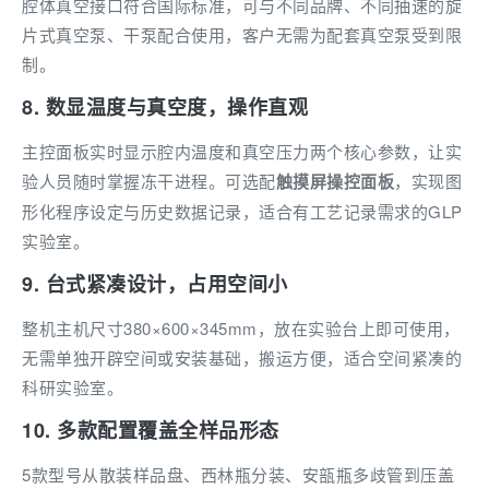
腔体真空接口符合国际标准，可与不同品牌、不同抽速的旋
片式真空泵、干泵配合使用，客户无需为配套真空泵受到限
制。
8. 数显温度与真空度，操作直观
主控面板实时显示腔内温度和真空压力两个核心参数，让实
验人员随时掌握冻干进程。可选配
触摸屏操控面板
，实现图
形化程序设定与历史数据记录，适合有工艺记录需求的GLP
实验室。
9. 台式紧凑设计，占用空间小
整机主机尺寸380×600×345mm，放在实验台上即可使用，
无需单独开辟空间或安装基础，搬运方便，适合空间紧凑的
科研实验室。
10. 多款配置覆盖全样品形态
5款型号从散装样品盘、西林瓶分装、安瓿瓶多歧管到压盖