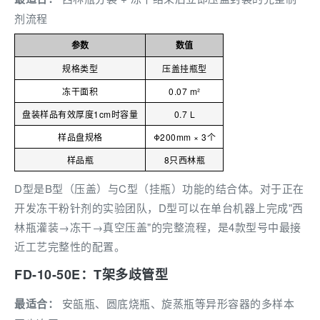
剂流程
参数
数值
规格类型
压盖挂瓶型
冻干面积
0.07 m²
盘装样品有效厚度1cm时容量
0.7 L
样品盘规格
Φ200mm × 3个
样品瓶
8只西林瓶
D型是B型（压盖）与C型（挂瓶）功能的结合体。对于正在
开发冻干粉针剂的实验团队，D型可以在单台机器上完成"西
林瓶灌装→冻干→真空压盖"的完整流程，是4款型号中最接
近工艺完整性的配置。
FD-10-50E：T架多歧管型
最适合：
安瓿瓶、圆底烧瓶、旋蒸瓶等异形容器的多样本