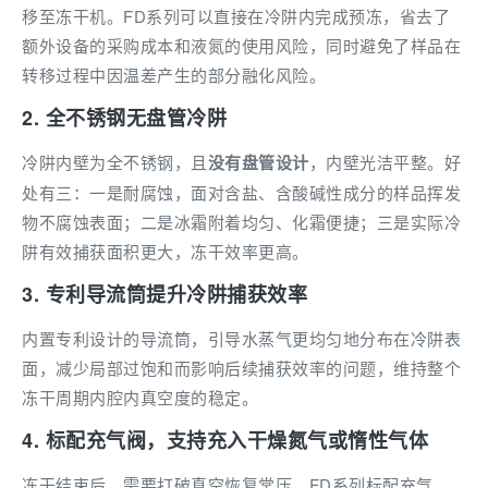
移至冻干机。FD系列可以直接在冷阱内完成预冻，省去了
额外设备的采购成本和液氮的使用风险，同时避免了样品在
转移过程中因温差产生的部分融化风险。
2. 全不锈钢无盘管冷阱
冷阱内壁为全不锈钢，且
没有盘管设计
，内壁光洁平整。好
处有三：一是耐腐蚀，面对含盐、含酸碱性成分的样品挥发
物不腐蚀表面；二是冰霜附着均匀、化霜便捷；三是实际冷
阱有效捕获面积更大，冻干效率更高。
3. 专利导流筒提升冷阱捕获效率
内置专利设计的导流筒，引导水蒸气更均匀地分布在冷阱表
面，减少局部过饱和而影响后续捕获效率的问题，维持整个
冻干周期内腔内真空度的稳定。
4. 标配充气阀，支持充入干燥氮气或惰性气体
冻干结束后，需要打破真空恢复常压。FD系列标配充气