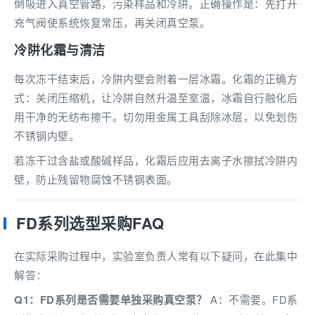
倒吸进入真空管路，污染样品和冷阱。正确操作是：先打开
充气阀使系统恢复常压，再关闭真空泵。
冷阱化霜与清洁
每次冻干结束后，冷阱内壁会附着一层冰霜。化霜的正确方
式：关闭压缩机，让冷阱自然升温至室温，冰霜自行融化后
用干净的无纺布擦干。切勿用金属工具刮除冰层，以免划伤
不锈钢内壁。
若冻干过含盐或酸碱样品，化霜后应用去离子水擦拭冷阱内
壁，防止残留物腐蚀不锈钢表面。
FD系列选型采购FAQ
在实际采购过程中，实验室负责人常有以下疑问，在此集中
解答：
Q1：FD系列是否需要单独采购真空泵？
A：不需要。FD系