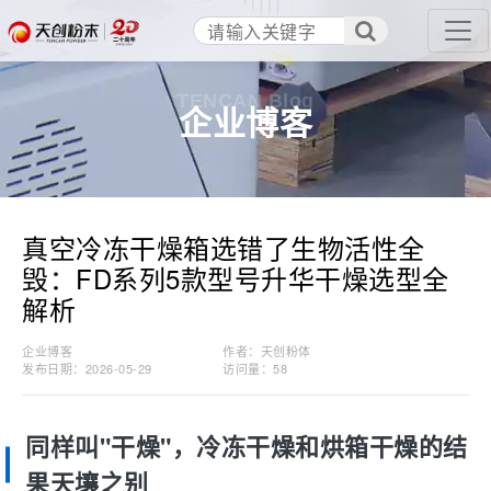
TENCAN Blog
企业博客
真空冷冻干燥箱选错了生物活性全
毁：FD系列5款型号升华干燥选型全
解析
企业博客
作者：天创粉体
发布日期：2026-05-29
访问量：
58
同样叫"干燥"，冷冻干燥和烘箱干燥的结
果天壤之别