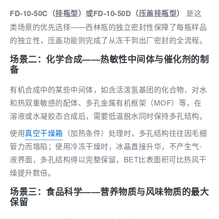
FD-10-50C（挂瓶型）或FD-10-50D（压盖挂瓶型）
是这
类场景的优先选择——西林瓶的独立密封性保障了每瓶样品
的独立性，压盖功能则完成了从冻干到出厂密封的全流程。
场景二：化学合成——热敏性中间体与催化剂的制
备
有机合成中的某些中间体，如含活泼氢基团的化合物、对水
和热双重敏感的配体、多孔金属有机框架（MOF）等，在
溶液或水凝胶态合成后，需要低温脱水同时保持多孔结构。
使用
真空干燥箱
（加热条件）处理时，多孔结构往往因毛细
管力而塌陷；使用冷冻干燥时，冰晶直接升华，不产生气-
液界面，多孔结构得以完整保留，BET比表面积可比热风干
燥提升数倍。
场景三：食品科学——营养物质与风味物质的最大
保留