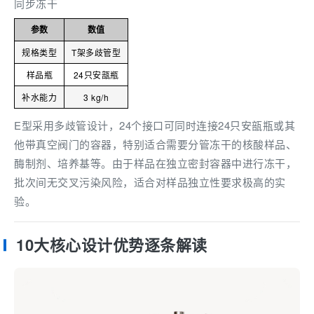
同步冻干
参数
数值
规格类型
T架多歧管型
样品瓶
24只安瓿瓶
补水能力
3 kg/h
E型采用多歧管设计，24个接口可同时连接24只安瓿瓶或其
他带真空阀门的容器，特别适合需要分管冻干的核酸样品、
酶制剂、培养基等。由于样品在独立密封容器中进行冻干，
批次间无交叉污染风险，适合对样品独立性要求极高的实
验。
10大核心设计优势逐条解读