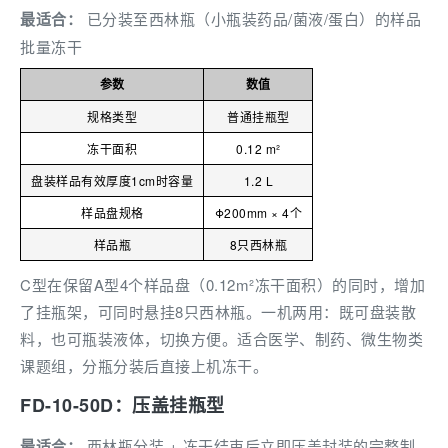
最适合：
已分装至西林瓶（小瓶装药品/菌液/蛋白）的样品
批量冻干
参数
数值
规格类型
普通挂瓶型
冻干面积
0.12 m²
盘装样品有效厚度1cm时容量
1.2 L
样品盘规格
Φ200mm × 4个
样品瓶
8只西林瓶
C型在保留A型4个样品盘（0.12m²冻干面积）的同时，增加
了挂瓶架，可同时悬挂8只西林瓶。一机两用：既可盘装散
料，也可瓶装液体，切换方便。适合医学、制药、微生物类
课题组，分瓶分装后直接上机冻干。
FD-10-50D：压盖挂瓶型
最适合：
西林瓶分装 + 冻干结束后立即压盖封装的完整制