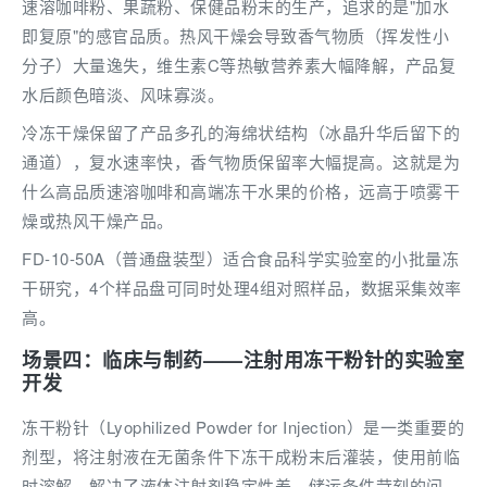
速溶咖啡粉、果蔬粉、保健品粉末的生产，追求的是"加水
即复原"的感官品质。热风干燥会导致香气物质（挥发性小
分子）大量逸失，维生素C等热敏营养素大幅降解，产品复
水后颜色暗淡、风味寡淡。
冷冻干燥保留了产品多孔的海绵状结构（冰晶升华后留下的
通道），复水速率快，香气物质保留率大幅提高。这就是为
什么高品质速溶咖啡和高端冻干水果的价格，远高于喷雾干
燥或热风干燥产品。
FD-10-50A（普通盘装型）适合食品科学实验室的小批量冻
干研究，4个样品盘可同时处理4组对照样品，数据采集效率
高。
场景四：临床与制药——注射用冻干粉针的实验室
开发
冻干粉针（Lyophilized Powder for Injection）是一类重要的
剂型，将注射液在无菌条件下冻干成粉末后灌装，使用前临
时溶解，解决了液体注射剂稳定性差、储运条件苛刻的问