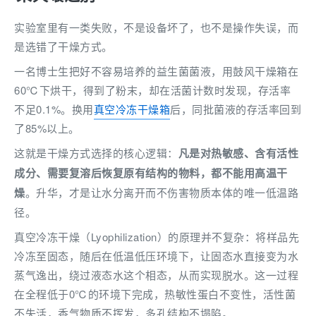
实验室里有一类失败，不是设备坏了，也不是操作失误，而
是选错了干燥方式。
一名博士生把好不容易培养的益生菌菌液，用鼓风干燥箱在
60℃下烘干，得到了粉末，却在活菌计数时发现，存活率
不足0.1%。换用
真空冷冻干燥箱
后，同批菌液的存活率回到
了85%以上。
这就是干燥方式选择的核心逻辑：
凡是对热敏感、含有活性
成分、需要复溶后恢复原有结构的物料，都不能用高温干
燥
。升华，才是让水分离开而不伤害物质本体的唯一低温路
径。
真空冷冻干燥（Lyophilization）的原理并不复杂：将样品先
冷冻至固态，随后在低温低压环境下，让固态水直接变为水
蒸气逸出，绕过液态水这个相态，从而实现脱水。这一过程
在全程低于0℃的环境下完成，热敏性蛋白不变性，活性菌
不失活，香气物质不挥发，多孔结构不塌陷。