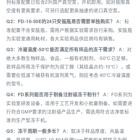
列标准配置已包含2升国产真空泵，开机即用。如对极限真
空度有更高要求，可另行选配更高抽速的进口真空泵。
Q2：FD-10-50E的24只安瓿瓶是否需要单独购买？
A：标
准配置不含安瓿瓶，需用户根据实验需求自行采购。安瓿瓶
为实验室通用耗材，各大实验用品供应商均有销售。
Q3：冷凝温度-50℃能否满足所有样品的冻干需求？
A：对
绝大多数生物样品、食品、一般有机制剂，-50℃已足够。
若样品所用冻干保护剂为叔丁醇（其结晶点约-10℃），或
需要在低温下捕获有机溶剂蒸气，则应考虑-80℃冷凝温度
的型号。
Q4：FD系列能否用于制备注射级冻干粉针？
A：FD系列为
实验室研发设备，适用于工艺开发和小批量制备。如需要进
行符合GMP要求的注射级产品生产，需选用符合洁净室标
准的生产型冻干机。
Q5：冻干周期一般多长？
A：取决于样品厚度、共晶温
度、装样量。以FD-10-50A处理1cm厚度的水相样品为例，