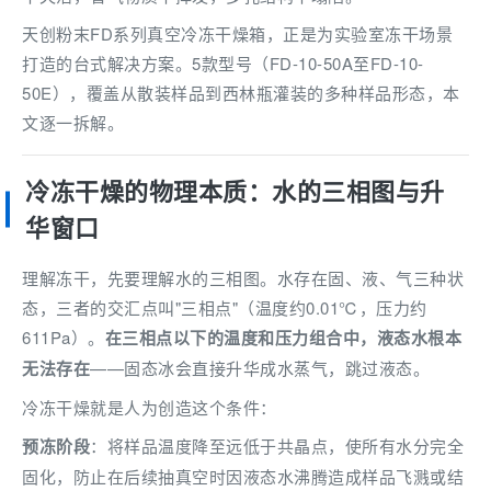
天创粉末FD系列真空冷冻干燥箱，正是为实验室冻干场景
打造的台式解决方案。5款型号（FD-10-50A至FD-10-
50E），覆盖从散装样品到西林瓶灌装的多种样品形态，本
文逐一拆解。
冷冻干燥的物理本质：水的三相图与升
华窗口
理解冻干，先要理解水的三相图。水存在固、液、气三种状
态，三者的交汇点叫"三相点"（温度约0.01℃，压力约
611Pa）。
在三相点以下的温度和压力组合中，液态水根本
无法存在
——固态冰会直接升华成水蒸气，跳过液态。
冷冻干燥就是人为创造这个条件：
预冻阶段
：将样品温度降至远低于共晶点，使所有水分完全
固化，防止在后续抽真空时因液态水沸腾造成样品飞溅或结