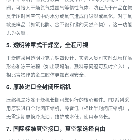
阀，可接入干燥氮气或氩气等惰性气体，防止冻干产品在恢
复常压时因空气中的水分或氧气造成再吸湿或氧化。对于氧
敏感样品（如氧化酶、含不饱和键的天然产物），这一功能
尤为关键。
5. 透明钟罩式干燥室，全程可视
干燥腔采用透明亚克力钟罩设计，实验人员可实时观察样品
形态和冻干进程（如出现塌陷、溅料等问题可及时介入），
相比盲操作的金属腔体更加直观安全。
6. 原装进口全封闭压缩机
压缩机是冷冻干燥机长期可靠运行的核心部件。FD系列采
用原装进口全封闭压缩机，噪音低（相比半封闭压缩机），
无需定期更换冷冻油，维护成本低，使用寿命长。
7. 国际标准真空接口，真空泵选择自由