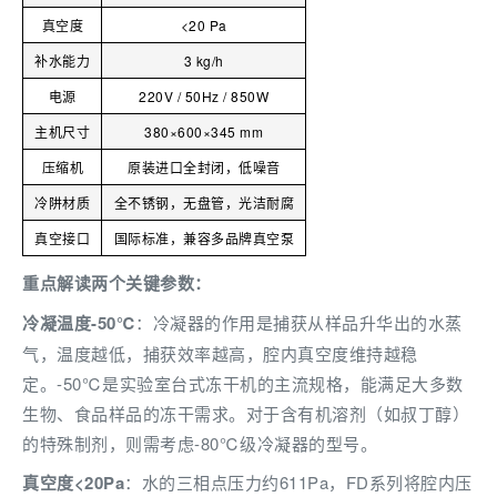
真空度
<20 Pa
补水能力
3 kg/h
电源
220V / 50Hz / 850W
主机尺寸
380×600×345 mm
压缩机
原装进口全封闭，低噪音
冷阱材质
全不锈钢，无盘管，光洁耐腐
真空接口
国际标准，兼容多品牌真空泵
重点解读两个关键参数：
冷凝温度-50℃
：冷凝器的作用是捕获从样品升华出的水蒸
气，温度越低，捕获效率越高，腔内真空度维持越稳
定。-50℃是实验室台式冻干机的主流规格，能满足大多数
生物、食品样品的冻干需求。对于含有机溶剂（如叔丁醇）
的特殊制剂，则需考虑-80℃级冷凝器的型号。
真空度<20Pa
：水的三相点压力约611Pa，FD系列将腔内压