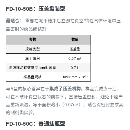
FD-10-50B：压盖盘装型
最适合：
需要在冻干结束后立即在真空/惰性气体环境中压
盖密封的药品或试剂
参数
数值
规格类型
压盖型
冻干面积
0.07 m²
盘装样品有效厚度1cm时容量
0.7 L
样品盘规格
Φ200mm × 3个
与A型的核心差异在于
集成了压盖机构
。样品完成冻干后，
可在不破坏真空状态的前提下，直接压盖密封，避免干燥产
品重新吸湿。冻干面积略小（0.07m²），适合对密封要求高
的制剂类实验。
FD-10-50C：普通挂瓶型