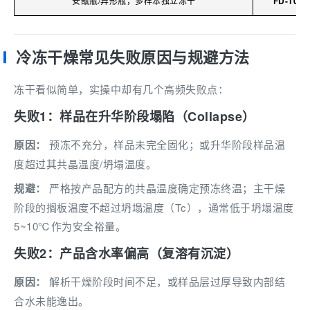
安瓿瓶/异形瓶，多样本独立冻干
FD-10-5
冷冻干燥常见失败原因与规避方法
冻干看似简单，实操中却有几个高频失败点：
失败1：样品在升华阶段塌陷（Collapse）
原因：
预冻不充分，样品未完全固化；或升华阶段样品温
度超过其共晶温度/坍塌温度。
规避：
严格按产品配方的共晶温度确定预冻终温；主干燥
阶段的搁板温度不超过坍塌温度（Tc），通常低于坍塌温度
5~10℃作为安全裕量。
失败2：产品含水率偏高（复溶有沉淀）
原因：
解析干燥阶段时间不足，或样品层过厚导致内部结
合水未能逸出。