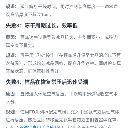
规避：
延长解析干燥时间，同时控制装盘厚度——通常建
议样品厚度不超过1cm。
失败3：冻干周期过长，效率低
原因：
预冻速率过慢导致冰晶粗大，升华面积小；或腔内
真空度不稳定。
规避：
可采用"退火"操作（在预冻后升温至共晶温度以下再
次降温），形成均匀冰晶网络，提升升华速率。同时检查真
空泵状态，确保密封性良好。
失败4：样品在恢复常压后迅速受潮
原因：
直接通入环境空气复压，干燥粉末迅速吸收空气中
水分。
规避：
使用FD系列标配充气阀，充入干燥氮气或惰性气体
进行复压，随后立即转移至充氮手套箱或密封容器中保存。
可配合
不锈钢真空手套箱
使用，实现全程无氧转移保存。