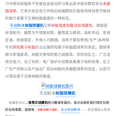
力作用的树脂烘干至能自由滚动并分离出其中球状颗粒求出
渗磨
圆球率
。它表示经这些力作用后树脂颗粒仍能保持球状而不破碎
的能力是离子交换树脂强度的一种标志。
天创粉末
树脂球磨机
又称
树脂强度耐磨试验球磨机
，按国家
标准制作，磨筒为不锈钢材质，磨筒盖为黄铜，齿轮传动，变频
定速，转速稳定，外观小巧精细。适用于那些使用(生产)各种型
号的
阴阳离子树脂
的企业做阴阳离子树脂圆球率的测定。圆球率
越大即强度高，树脂交换吸附能力就越高，否则则反之。广泛运
用在电力，化工科研，电厂锅炉水前期金属离子吸附处理，化工
厂生产控制以及产品出厂前对树脂的渗磨圆球率的测定，从而可
以得出离子交换树脂的强度。
天创粉末
树脂球磨机
如果您对以上
滚筒式球磨机
感兴趣或有疑问，请点击联系我们网页右侧
的在线客服，或致电：
400-040-1288
，
长沙天创粉末
——您全程贴心的采