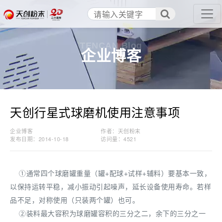
TENCAN Blog
企业博客
天创行星式球磨机使用注意事项
企业博客
作者：天创粉末
发布日期：2014-10-18
访问量：
4521
①通常四个球磨罐重量（罐+配球+试样+辅料）要基本一致，
以保持运转平稳，减小振动引起噪声，延长设备使用寿命。若样
品不足，对称使用（只装两个罐）也可。
②装料最大容积为球磨罐容积的三分之二，余下的三分之一