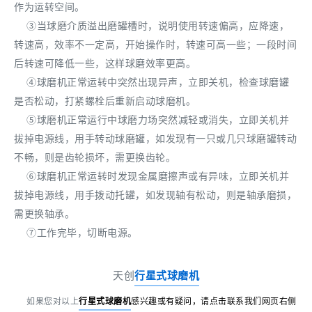
作为运转空间。
③当球磨介质溢出磨罐槽时，说明使用转速偏高，应降速，
转速高，效率不一定高，开始操作时，转速可高一些；一段时间
后转速可降低一些，这样球磨效率更高。
④球磨机正常运转中突然出现异声，立即关机，检查球磨罐
是否松动，打紧螺栓后重新启动球磨机。
⑤球磨机正常运行中球磨力场突然减轻或消失，立即关机并
拔掉电源线，用手转动球磨罐，如发现有一只或几只球磨罐转动
不畅，则是齿轮损坏，需更换齿轮。
⑥球磨机正常运转时发现金属磨擦声或有异味，立即关机并
拔掉电源线，用手拨动托罐，如发现轴有松动，则是轴承磨损，
需更换轴承。
⑦工作完毕，切断电源。
天创
行星式球磨机
如果您对以上
行星式球磨机
感兴趣或有疑问，请点击联系我们网页右侧