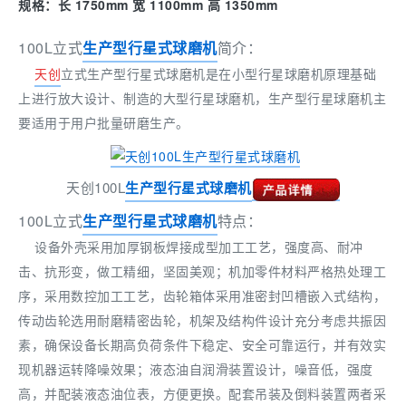
规格：长 1750mm 宽 1100mm 高 1350mm
100L立式
生产型行星式球磨机
简介：
天创
立式生产型行星式球磨机是在小型行星球磨机原理基础
上进行放大设计、制造的大型行星球磨机，生产型行星球磨机主
要适用于用户批量研磨生产。
天创100L
生产型行星式球磨机
100L立式
生产型行星式球磨机
特点：
设备外壳采用加厚钢板焊接成型加工工艺，强度高、耐冲
击、抗形变，做工精细，坚固美观；机加零件材料严格热处理工
序，采用数控加工工艺，齿轮箱体采用准密封凹槽嵌入式结构，
传动齿轮选用耐磨精密齿轮，机架及结构件设计充分考虑共振因
素，确保设备长期高负荷条件下稳定、安全可靠运行，并有效实
现机器运转降噪效果；液态油自润滑装置设计，噪音低，强度
高，并配装液态油位表，方便更换。配套吊装及倒料装置两者采