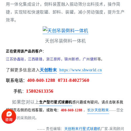
用一体化集成设计，倒料装置融入振动筛分出料技术，操作简
捷，实现轻松快速取罐、卸料、装罐，减小劳动强度，提升生产
效率。
天创吊装倒料一体机
正在使用该产品的客户
：
江苏协鑫硅，江西赣锋，浙江原邦，锦州新桥，广州健邦
等。
了解更多信息进入
天创粉末
https://www.sbworld.cn
400-040-1288
0731-84027560
联系电话
：
15802613356
手机
：
如果您对以上
生产型行星式球磨机
感兴趣或有疑问，请点击联系我
们网页右侧的在线客服，或致电：
400-040-1288
，
长沙天创粉末
——您全
程贴心的采购顾问。
------ 责任编辑：
天创粉末
行星式球磨机
厂家-采购顾问