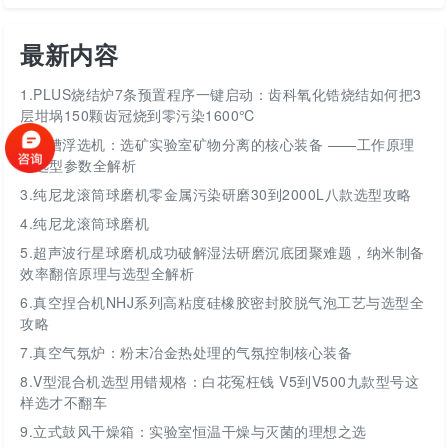
最新内容
1.
PLUS烧结炉7条预置程序一键启动：齿科氧化锆烧结如何把3
层坩埚150颗齿冠烧到零污染1600℃
2.
挂槽浮选机：选矿实验室矿物分离的核心装备 ——工作原理
与选型参数全解析
3.
纯尼龙滚筒球磨机零金属污染研磨30到2000L八款选型攻略
4.
纯尼龙滚筒球磨机
5.
超声波行星球磨机成功破解湿法研磨沉底团聚难题，纳米制备
效率翻倍原理与选型全解析
6.
真空捏合机NHJ系列高粘度硅橡胶密封胶脱气泡工艺与选型全
攻略
7.
真空气氛炉：粉末冶金热处理的气氛控制核心装备
8.
V型混合机选型用错规格：白花冤枉钱 V5到V500九款型号这
样选才不翻车
9.
立式鼓风干燥箱：实验室恒温干燥与灭菌的理想之选