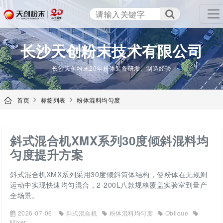
TENCAN
长沙天创粉末技术有限公司
长沙天创粉末20年粉体装备研发、制造经验
首页
标签列表
粉体混料均匀度
斜式混合机XMX系列30度倾斜混料均
匀度提升方案
斜式混合机XMX系列采用30度倾斜筒体结构，使粉体在无规则
运动中实现快速均匀混合，2-200L八款规格覆盖实验室到量产
全场景。
2026-07-06
斜式混合机
粉体混料均匀度
Oblique
Mixer