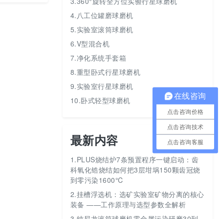
3.360°旋转全方位实验行星球磨机
4.八工位罐磨球磨机
5.实验室滚筒球磨机
6.V型混合机
7.净化系统手套箱
8.重型卧式行星球磨机
9.实验室行星球磨机
在线咨询
10.卧式轻型球磨机
点击咨询价格
点击咨询技术
最新内容
点击咨询客服
1.
PLUS烧结炉7条预置程序一键启动：齿
科氧化锆烧结如何把3层坩埚150颗齿冠烧
到零污染1600℃
2.
挂槽浮选机：选矿实验室矿物分离的核心
装备 ——工作原理与选型参数全解析
3.
纯尼龙滚筒球磨机零金属污染研磨30到