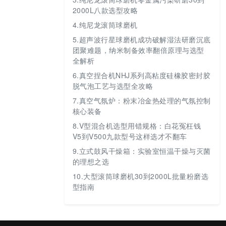
2000L八款选型攻略
4.
纯尼龙滚筒球磨机
5.
超声波行星球磨机成功破解湿法研磨沉底
团聚难题，纳米制备效率翻倍原理与选型
全解析
6.
真空捏合机NHJ系列高粘度硅橡胶密封胶
脱气泡工艺与选型全攻略
7.
真空气氛炉：粉末冶金热处理的气氛控制
核心装备
8.
V型混合机选型用错规格：白花冤枉钱
V5到V500九款型号这样选才不翻车
9.
立式鼓风干燥箱：实验室恒温干燥与灭菌
的理想之选
10.
大型滚筒球磨机30到2000L批量粉磨选
型指南