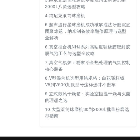
2000L八款选型攻略
4.
纯尼龙滚筒球磨机
5.
超声波行星球磨机成功破解湿法研磨沉底
团聚难题，纳米制备效率翻倍原理与选型
全解析
6.
真空捏合机NHJ系列高粘度硅橡胶密封胶
脱气泡工艺与选型全攻略
7.
真空气氛炉：粉末冶金热处理的气氛控制
核心装备
8.
V型混合机选型用错规格：白花冤枉钱
V5到V500九款型号这样选才不翻车
9.
立式鼓风干燥箱：实验室恒温干燥与灭菌
的理想之选
10.
大型滚筒球磨机30到2000L批量粉磨选
型指南