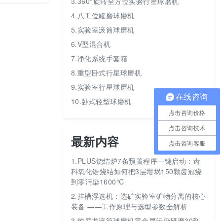
3.360°旋转全方位实验行星球磨机
4.八工位罐磨球磨机
5.实验室滚筒球磨机
6.V型混合机
7.净化系统手套箱
8.重型卧式行星球磨机
9.实验室行星球磨机
在线咨询
10.卧式轻型球磨机
点击咨询价格
点击咨询技术
最新内容
点击咨询客服
1.
PLUS烧结炉7条预置程序一键启动：齿
科氧化锆烧结如何把3层坩埚150颗齿冠烧
到零污染1600℃
2.
挂槽浮选机：选矿实验室矿物分离的核心
装备 ——工作原理与选型参数全解析
3.
纯尼龙滚筒球磨机零金属污染研磨30到