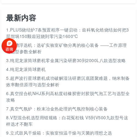
最新内容
1.
PLUS烧结炉7条预置程序一键启动：齿科氧化锆烧结如何把3
层坩埚150颗齿冠烧到零污染1600℃
2.
挂槽浮选机：选矿实验室矿物分离的核心装备 ——工作原理
与选型参数全解析
3.
纯尼龙滚筒球磨机零金属污染研磨30到2000L八款选型攻略
4.
纯尼龙滚筒球磨机
5.
超声波行星球磨机成功破解湿法研磨沉底团聚难题，纳米制备
效率翻倍原理与选型全解析
6.
真空捏合机NHJ系列高粘度硅橡胶密封胶脱气泡工艺与选型全
攻略
7.
真空气氛炉：粉末冶金热处理的气氛控制核心装备
8.
V型混合机选型用错规格：白花冤枉钱 V5到V500九款型号这
样选才不翻车
9.
立式鼓风干燥箱：实验室恒温干燥与灭菌的理想之选