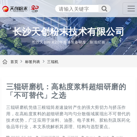
TENCAN
长沙天创粉末技术有限公司
长沙天创粉末20年粉体装备研发、制造经验
首页
标签列表
三辊机
三辊研磨机：高粘度浆料超细研磨的
「不可替代」之选
三辊研磨机凭借三根辊筒差速旋转产生的强大剪切力与挤压作
用，在高粘度浆料的超细研磨与均匀分散领域展现出不可替代的
技术优势，广泛应用于涂料、油墨、电子浆料、胶粘剂及医药化
妆品等行业，本文系统解析其原理、结构与选型要点。