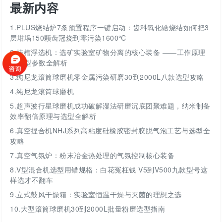
最新内容
1.
PLUS烧结炉7条预置程序一键启动：齿科氧化锆烧结如何把3
层坩埚150颗齿冠烧到零污染1600℃
2.
挂槽浮选机：选矿实验室矿物分离的核心装备 ——工作原理
与选型参数全解析
3.
纯尼龙滚筒球磨机零金属污染研磨30到2000L八款选型攻略
4.
纯尼龙滚筒球磨机
5.
超声波行星球磨机成功破解湿法研磨沉底团聚难题，纳米制备
效率翻倍原理与选型全解析
6.
真空捏合机NHJ系列高粘度硅橡胶密封胶脱气泡工艺与选型全
攻略
7.
真空气氛炉：粉末冶金热处理的气氛控制核心装备
8.
V型混合机选型用错规格：白花冤枉钱 V5到V500九款型号这
样选才不翻车
9.
立式鼓风干燥箱：实验室恒温干燥与灭菌的理想之选
10.
大型滚筒球磨机30到2000L批量粉磨选型指南