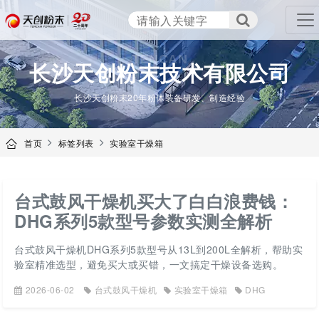
TENCAN
长沙天创粉末技术有限公司
长沙天创粉末20年粉体装备研发、制造经验
首页
标签列表
实验室干燥箱
台式鼓风干燥机买大了白白浪费钱：
DHG系列5款型号参数实测全解析
台式鼓风干燥机DHG系列5款型号从13L到200L全解析，帮助实
验室精准选型，避免买大或买错，一文搞定干燥设备选购。
2026-06-02
台式鼓风干燥机
实验室干燥箱
DHG