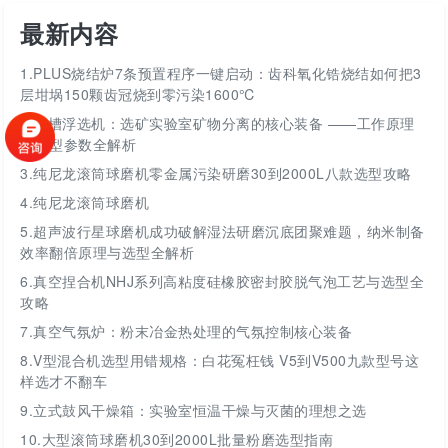
最新内容
1.
PLUS烧结炉7条预置程序一键启动：齿科氧化锆烧结如何把3
层坩埚150颗齿冠烧到零污染1600℃
2.
挂槽浮选机：选矿实验室矿物分离的核心装备 ——工作原理
与选型参数全解析
3.
纯尼龙滚筒球磨机零金属污染研磨30到2000L八款选型攻略
4.
纯尼龙滚筒球磨机
5.
超声波行星球磨机成功破解湿法研磨沉底团聚难题，纳米制备
效率翻倍原理与选型全解析
6.
真空捏合机NHJ系列高粘度硅橡胶密封胶脱气泡工艺与选型全
攻略
7.
真空气氛炉：粉末冶金热处理的气氛控制核心装备
8.
V型混合机选型用错规格：白花冤枉钱 V5到V500九款型号这
样选才不翻车
9.
立式鼓风干燥箱：实验室恒温干燥与灭菌的理想之选
10.
大型滚筒球磨机30到2000L批量粉磨选型指南