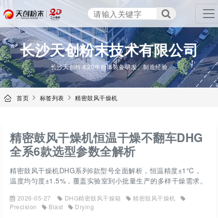
TENCAN
长沙天创粉末技术有限公司
长沙天创粉末20年粉体装备研发、制造经验
首页
标签列表
精密鼓风干燥机
精密鼓风干燥机恒温干燥不翻车DHG
全系6款选型参数全解析
精密鼓风干燥机DHG系列6款型号全面解析，恒温精度±1℃，
温度均匀度±1.5%，覆盖实验室到小批量生产的多样干燥需求。
2026-05-27
DHG精密鼓风干燥箱
精密鼓风干燥机
Precision
Blast
Drying