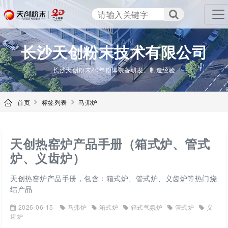
TENCAN
长沙天创粉末技术有限公司
长沙天创粉末20年粉体装备研发、制造经验
首页
标签列表
马弗炉
天创热窑炉产品手册（箱式炉、管式
炉、义齿炉）
天创热窑炉产品手册，包含：箱式炉、管式炉、义齿炉等热门烧
结产品
2026-06-15
马弗炉
箱式炉
箱式气氛炉
管式炉
义
齿炉