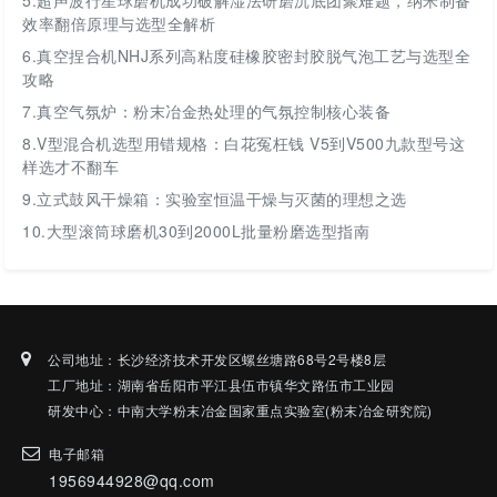
5.
超声波行星球磨机成功破解湿法研磨沉底团聚难题，纳米制备
效率翻倍原理与选型全解析
6.
真空捏合机NHJ系列高粘度硅橡胶密封胶脱气泡工艺与选型全
攻略
7.
真空气氛炉：粉末冶金热处理的气氛控制核心装备
8.
V型混合机选型用错规格：白花冤枉钱 V5到V500九款型号这
样选才不翻车
9.
立式鼓风干燥箱：实验室恒温干燥与灭菌的理想之选
10.
大型滚筒球磨机30到2000L批量粉磨选型指南
公司地址：长沙经济技术开发区螺丝塘路68号2号楼8层
工厂地址：湖南省岳阳市平江县伍市镇华文路伍市工业园
研发中心：中南大学粉末冶金国家重点实验室(粉末冶金研究院)
电子邮箱
1956944928@qq.com