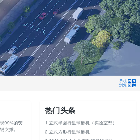
手机
浏览
热门头条
现99%的荧
1.立式半圆行星球磨机（实验室型）
关键支撑。
2.立式方形行星球磨机