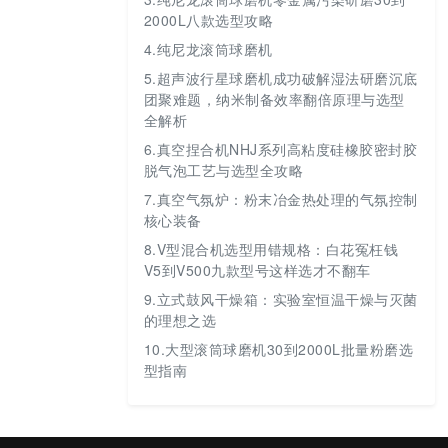
2000L八款选型攻略
4.
纯尼龙滚筒球磨机
5.
超声波行星球磨机成功破解湿法研磨沉底
团聚难题，纳米制备效率翻倍原理与选型
全解析
6.
真空捏合机NHJ系列高粘度硅橡胶密封胶
脱气泡工艺与选型全攻略
7.
真空气氛炉：粉末冶金热处理的气氛控制
核心装备
8.
V型混合机选型用错规格：白花冤枉钱
V5到V500九款型号这样选才不翻车
9.
立式鼓风干燥箱：实验室恒温干燥与灭菌
的理想之选
10.
大型滚筒球磨机30到2000L批量粉磨选
型指南