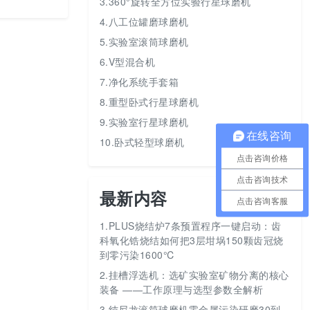
3.360°旋转全方位实验行星球磨机
4.八工位罐磨球磨机
5.实验室滚筒球磨机
6.V型混合机
7.净化系统手套箱
8.重型卧式行星球磨机
9.实验室行星球磨机
在线咨询
10.卧式轻型球磨机
点击咨询价格
点击咨询技术
最新内容
点击咨询客服
1.
PLUS烧结炉7条预置程序一键启动：齿
科氧化锆烧结如何把3层坩埚150颗齿冠烧
到零污染1600℃
2.
挂槽浮选机：选矿实验室矿物分离的核心
装备 ——工作原理与选型参数全解析
3.
纯尼龙滚筒球磨机零金属污染研磨30到