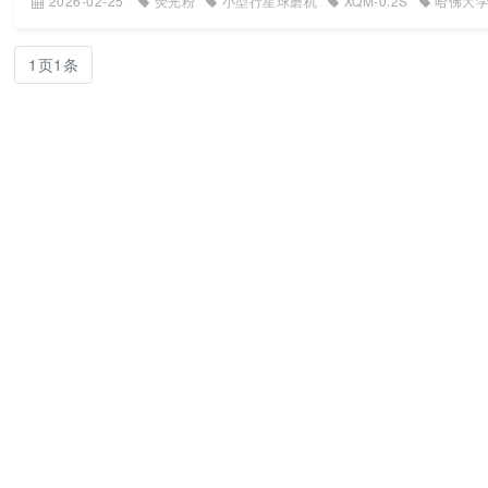
2026-02-25
荧光粉
小型行星球磨机
XQM-0.2S
哈佛大
1页1条