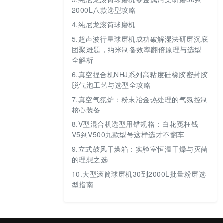
2000L八款选型攻略
4.
纯尼龙滚筒球磨机
5.
超声波行星球磨机成功破解湿法研磨沉底
团聚难题，纳米制备效率翻倍原理与选型
全解析
6.
真空捏合机NHJ系列高粘度硅橡胶密封胶
脱气泡工艺与选型全攻略
7.
真空气氛炉：粉末冶金热处理的气氛控制
核心装备
8.
V型混合机选型用错规格：白花冤枉钱
V5到V500九款型号这样选才不翻车
9.
立式鼓风干燥箱：实验室恒温干燥与灭菌
的理想之选
10.
大型滚筒球磨机30到2000L批量粉磨选
型指南