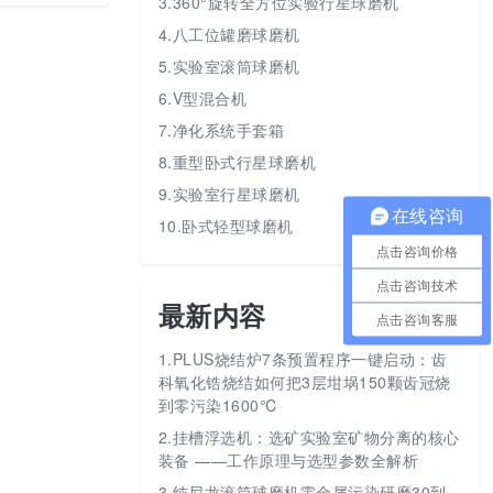
3.360°旋转全方位实验行星球磨机
4.八工位罐磨球磨机
5.实验室滚筒球磨机
6.V型混合机
7.净化系统手套箱
8.重型卧式行星球磨机
9.实验室行星球磨机
在线咨询
10.卧式轻型球磨机
点击咨询价格
点击咨询技术
最新内容
点击咨询客服
1.
PLUS烧结炉7条预置程序一键启动：齿
科氧化锆烧结如何把3层坩埚150颗齿冠烧
到零污染1600℃
2.
挂槽浮选机：选矿实验室矿物分离的核心
装备 ——工作原理与选型参数全解析
3.
纯尼龙滚筒球磨机零金属污染研磨30到