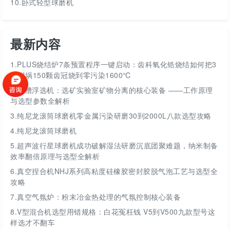
10.卧式轻型球磨机
最新内容
1.
PLUS烧结炉7条预置程序一键启动：齿科氧化锆烧结如何把3
层坩埚150颗齿冠烧到零污染1600℃
2.
挂槽浮选机：选矿实验室矿物分离的核心装备 ——工作原理
与选型参数全解析
3.
纯尼龙滚筒球磨机零金属污染研磨30到2000L八款选型攻略
4.
纯尼龙滚筒球磨机
5.
超声波行星球磨机成功破解湿法研磨沉底团聚难题，纳米制备
效率翻倍原理与选型全解析
6.
真空捏合机NHJ系列高粘度硅橡胶密封胶脱气泡工艺与选型全
攻略
7.
真空气氛炉：粉末冶金热处理的气氛控制核心装备
8.
V型混合机选型用错规格：白花冤枉钱 V5到V500九款型号这
样选才不翻车