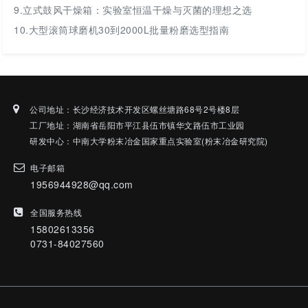
9.
立式鼓风干燥箱：实验室恒温干燥与灭菌的理想之选
10.
大型滚筒球磨机30到2000L批量粉磨选型指南
公司地址：长沙经济技术开发区螺丝塘路68号2号楼8层
工厂地址：湖南省岳阳市平江县伍市镇华文路伍市工业园
研发中心：中南大学粉末冶金国家重点实验室(粉末冶金研究院)
电子邮箱
1956944928@qq.com
全国服务热线
15802613356
0731-84027560