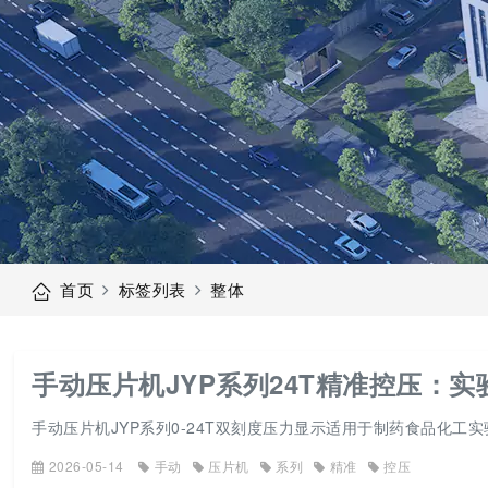
首页
标签列表
整体
手动压片机JYP系列24T精准控压：实
手动压片机JYP系列0-24T双刻度压力显示适用于制药食品化工
2026-05-14
手动
压片机
系列
精准
控压