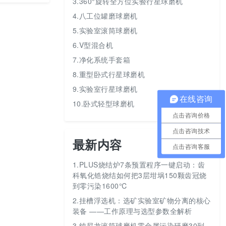
3.360°旋转全方位实验行星球磨机
4.八工位罐磨球磨机
5.实验室滚筒球磨机
6.V型混合机
7.净化系统手套箱
8.重型卧式行星球磨机
9.实验室行星球磨机
在线咨询
10.卧式轻型球磨机
点击咨询价格
点击咨询技术
最新内容
点击咨询客服
1.
PLUS烧结炉7条预置程序一键启动：齿
科氧化锆烧结如何把3层坩埚150颗齿冠烧
到零污染1600℃
2.
挂槽浮选机：选矿实验室矿物分离的核心
装备 ——工作原理与选型参数全解析
3.
纯尼龙滚筒球磨机零金属污染研磨30到