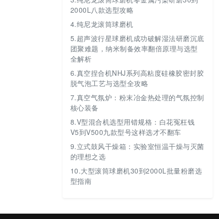
2000L八款选型攻略
4.
纯尼龙滚筒球磨机
5.
超声波行星球磨机成功破解湿法研磨沉底
团聚难题，纳米制备效率翻倍原理与选型
全解析
6.
真空捏合机NHJ系列高粘度硅橡胶密封胶
脱气泡工艺与选型全攻略
7.
真空气氛炉：粉末冶金热处理的气氛控制
核心装备
8.
V型混合机选型用错规格：白花冤枉钱
V5到V500九款型号这样选才不翻车
9.
立式鼓风干燥箱：实验室恒温干燥与灭菌
的理想之选
10.
大型滚筒球磨机30到2000L批量粉磨选
型指南